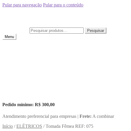
Pular para navegação
Pular para o conteúdo
Distribuidora Marly Dias
Faça seu pedido online!
Pesquisar por:
Pesquisar
Menu
Produtos
Lista
Minha conta
Produtos
Lista
Minha conta
R$
0,00
0 item
Pedido mínimo:
R$ 300,00
Atendimento preferencial para empresas |
Frete:
A combinar
Início
/
ELÉTRICOS
/
Tomada Fêmea REF: 075