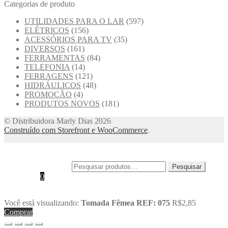
Categorias de produto
UTILIDADES PARA O LAR
(597)
ELÉTRICOS
(156)
ACESSÓRIOS PARA TV
(35)
DIVERSOS
(161)
FERRAMENTAS
(84)
TELEFONIA
(14)
FERRAGENS
(121)
HIDRÁULICOS
(48)
PROMOÇÃO
(4)
PRODUTOS NOVOS
(181)
© Distribuidora Marly Dias 2026
Construído com Storefront e WooCommerce
.
Minha conta
Procurar
Pesquisar por:
Pesquisar
Cart
0
Você está visualizando:
Tomada Fêmea REF: 075
R$
2,85
Comprar