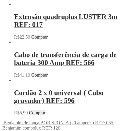
Extensão quadruplas LUSTER 3m
REF: 017
R$
22,50
Comprar
Cabo de transferência de carga de
bateria 300 Amp REF: 566
R$
41,10
Comprar
Cordão 2 x 0 universal ( Cabo
gravador) REF: 596
R$
5,90
Comprar
Benjamim de louça BOB SPONJA (20 amperes) REF: 055
Benjamim compolux REF: 120